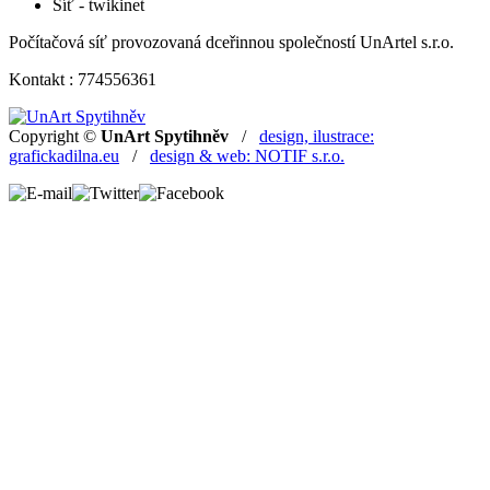
Síť - twikinet
Počítačová síť provozovaná dceřinnou společností UnArtel s.r.o.
Kontakt : 774556361
Copyright ©
UnArt Spytihněv
/
design, ilustrace:
grafickadilna.eu
/
design & web: NOTIF s.r.o.