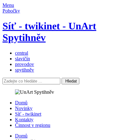
Menu
Pobočky
Síť - twikinet - UnArt
Spytihněv
central
slavičín
provodov
spytihněv
Hledat
Domů
Novinky
Síť - twikinet
Kontakty
Činnost v regionu
Domů